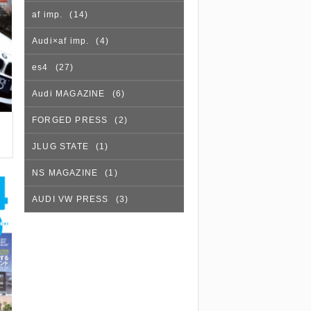
af imp.
(14)
Audi×af imp.
(4)
es4
(27)
Audi MAGAZINE
(6)
FORGED PRESS
(2)
の
JLUG STATE
(1)
NS MAGAZINE
(1)
AUDI VW PRESS
(3)