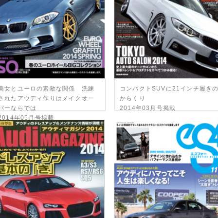
美女とユーロの素敵な関係 洗練
コンパクトSUVに21インチ履き
されたアウディ作りはメイクオー
からくり
バーならでは
2014年03月号掲載
2014年05月号掲載