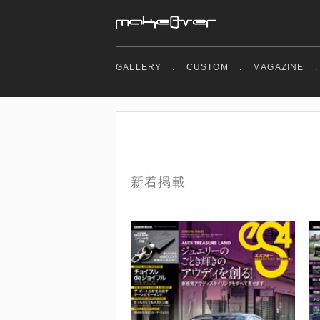
GALLERY
.
CUSTOM
.
MAGAZINE
.
新着掲載