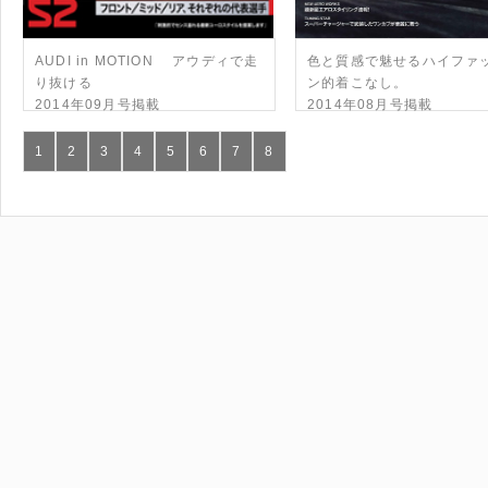
AUDI in MOTION アウディで走
色と質感で魅せるハイファ
り抜ける
ン的着こなし。
2014年09月号掲載
2014年08月号掲載
1
2
3
4
5
6
7
8