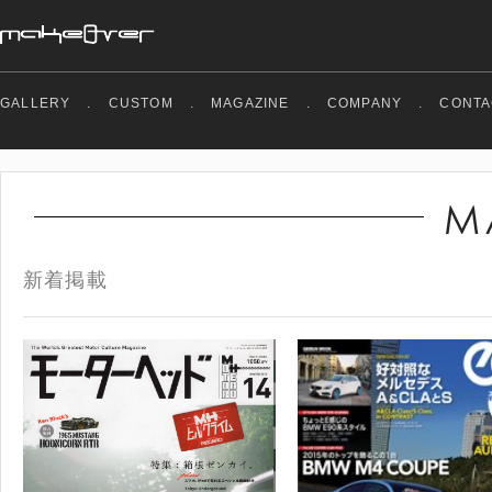
GALLERY
.
CUSTOM
.
MAGAZINE
.
COMPANY
.
CONTA
新着掲載