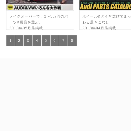
メイクオーバーで、2〜5万円のパ
ホイール&タイヤ選びでま
ーツ&用品を選ぶ。
わる履きこなし
2018年05月号掲載
2018年04月号掲載
1
2
3
4
5
6
7
8