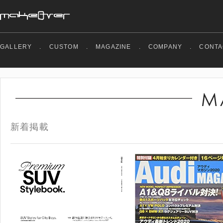
GALLERY
.
CUSTOM
.
MAGAZINE
.
COMPANY
.
CONTA
新着掲載