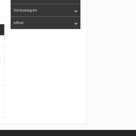
Volkswagen
other
タ