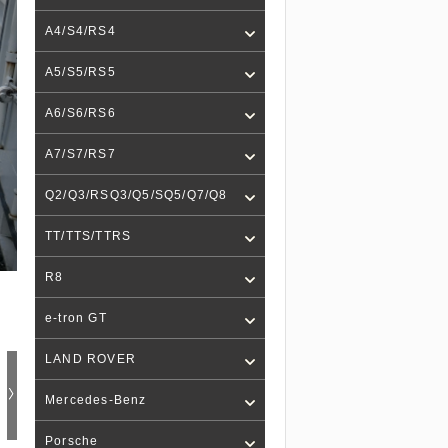
A4/S4/RS4
A5/S5/RS5
A6/S6/RS6
A7/S7/RS7
Q2/Q3/RSQ3/Q5/SQ5/Q7/Q8
TT/TTS/TTRS
R8
e-tron GT
LAND ROVER
Mercedes-Benz
Porsche