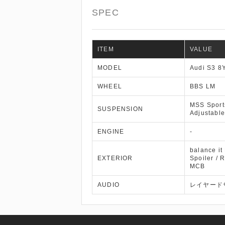
SPEC
ITEM
VALUE
MODEL
Audi S3 8
WHEEL
BBS LM
MSS Sport
SUSPENSION
Adjustable
ENGINE
-
balance it
EXTERIOR
Spoiler / R
MCB
AUDIO
レイヤード