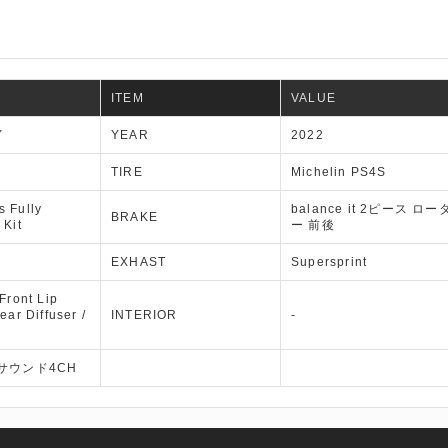
ITEM
VALUE
Y
YEAR
2022
TIRE
Michelin PS4S
s Fully
balance it 2ピース ロー
BRAKE
 Kit
ー 前後
EXHAST
Supersprint
 Front Lip
ear Diffuser /
INTERIOR
-
サウンド4CH